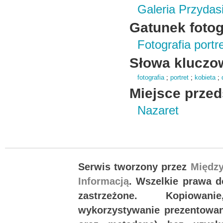
Galeria Przydas
Gatunek fotogr
Fotografia port
Słowa kluczo
fotografia
;
portret
;
kobieta
;
Miejsce przed
Nazaret
Serwis tworzony przez
Międz
Informacją
. Wszelkie prawa 
zastrzeżone. Kopiowan
wykorzystywanie prezentowany