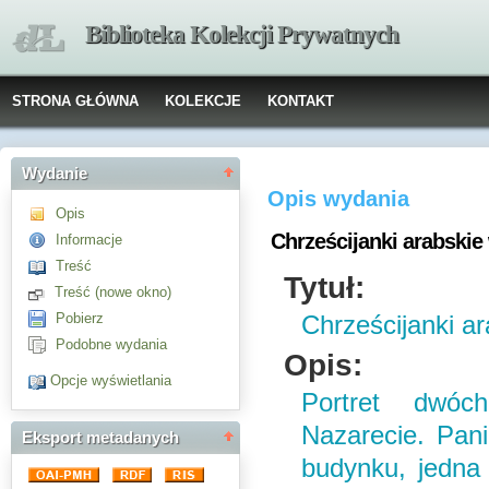
Biblioteka Kolekcji Prywatnych
STRONA GŁÓWNA
KOLEKCJE
KONTAKT
Wydanie
Opis wydania
Opis
Chrześcijanki arabskie
Informacje
Treść
Tytuł:
Treść (nowe okno)
Pobierz
Chrześcijanki a
Podobne wydania
Opis:
Opcje wyświetlania
Portret dwó
Nazarecie. Pan
Eksport metadanych
budynku, jedna