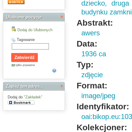
dziecko, druga
budynku zamknię
Ulubione pozycje
Abstrakt:
Dodaj do Ulubionych
awers
Tagowanie
Data:
1936 ca
Typ:
tylko prywatne
zdjęcie
Format:
Zapisz ten adres...
image/jpeg
Dodaj do
"Zakładek"
Identyfikator:
oai:bikop.eu:10
Kolekcjoner: