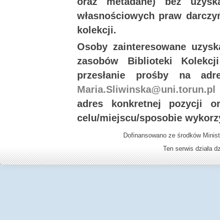
oraz metadane) bez uzysk
własnościowych praw darczyń
kolekcji.
Osoby zainteresowane uzysk
zasobów Biblioteki Kolekc
przesłanie prośby na ad
Maria.Sliwinska@uni.torun.pl
adres konkretnej pozycji 
celu/miejscu/sposobie wykorz
Dofinansowano ze środków Minist
Ten serwis działa 