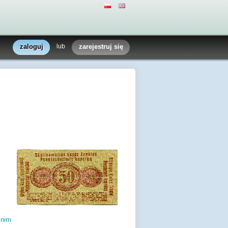
zaloguj
lub
zarejestruj się
 nim