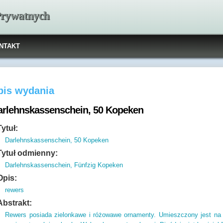
 Prywatnych
NTAKT
pis wydania
arlehnskassenschein, 50 Kopeken
Tytuł:
Darlehnskassenschein, 50 Kopeken
Tytuł odmienny:
Darlehnskassenschein, Fünfzig Kopeken
Opis:
rewers
Abstrakt:
Rewers posiada zielonkawe i różowawe ornamenty. Umieszczony jest na