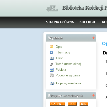
Biblioteka Kolekcji
STRONA GŁÓWNA
KOLEKCJE
KO
Wydanie
O
Opis
D
Informacje
Treść
Treść (nowe okno)
Pobierz
Podobne wydania
Opcje wyświetlania
Eksport metadanych