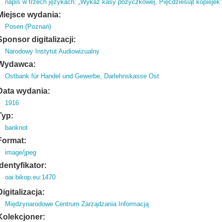
napis w trzech językach: „Wykaz kasy pożyczkowej, Pięćdziesiąt kopiejek”
Miejsce wydania:
Posen (Poznań)
Sponsor digitalizacji:
Narodowy Instytut Audiowizualny
Wydawca:
Ostbank für Handel und Gewerbe, Darlehnskasse Ost
Data wydania:
1916
Typ:
banknot
Format:
image/jpeg
Identyfikator:
oai:bikop.eu:1470
Digitalizacja:
Międzynarodowe Centrum Zarządzania Informacją
Kolekcjoner: