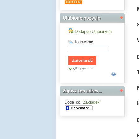
Ulubione pozycje
Dodaj do Ulubionych
Tagowanie
tylko prywatne
Zapisz ten adres...
Dodaj do
"Zakładek"