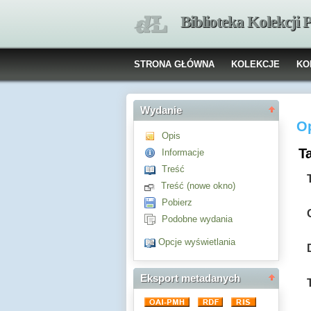
Biblioteka Kolekcji
STRONA GŁÓWNA
KOLEKCJE
KO
Wydanie
O
Opis
Ta
Informacje
Treść
Treść (nowe okno)
Pobierz
Podobne wydania
Opcje wyświetlania
Eksport metadanych