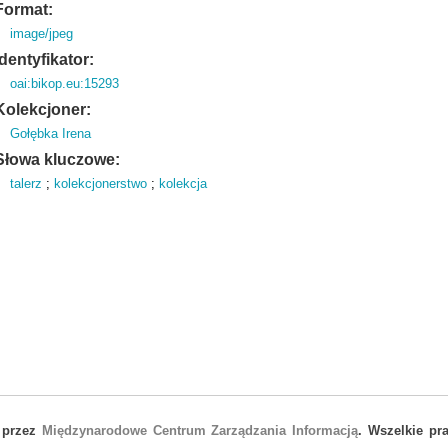
Format:
image/jpeg
Identyfikator:
oai:bikop.eu:15293
Kolekcjoner:
Gołębka Irena
Słowa kluczowe:
talerz
;
kolekcjonerstwo
;
kolekcja
 przez
Międzynarodowe Centrum Zarządzania Informacją
. Wszelkie pr