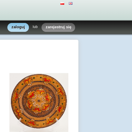
zaloguj
lub
zarejestruj się