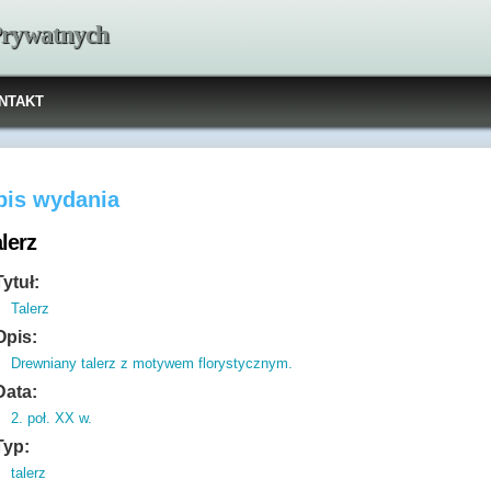
 Prywatnych
NTAKT
pis wydania
lerz
Tytuł:
Talerz
Opis:
Drewniany talerz z motywem florystycznym.
Data:
2. poł. XX w.
Typ:
talerz