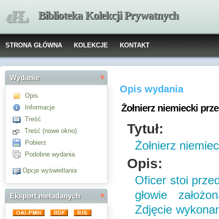
Biblioteka Kolekcji Prywatnych
STRONA GŁÓWNA
KOLEKCJE
KONTAKT
Wydanie
Opis wydania
Opis
Żołnierz niemiecki pr
Informacje
Treść
Tytuł:
Treść (nowe okno)
Pobierz
Żołnierz niemie
Podobne wydania
Opis:
Opcje wyświetlania
Oficer stoi prz
głowie założo
Eksport metadanych
Zdjęcie wykona