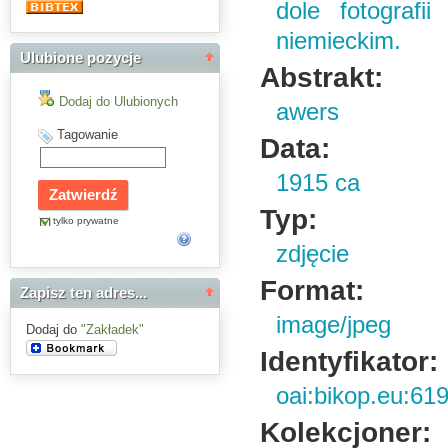
dole fotografi
niemieckim.
Ulubione pozycje
Abstrakt:
Dodaj do Ulubionych
awers
Tagowanie
Data:
1915 ca
Typ:
tylko prywatne
zdjęcie
Format:
Zapisz ten adres...
image/jpeg
Dodaj do
"Zakładek"
Identyfikator:
oai:bikop.eu:61
Kolekcjoner: