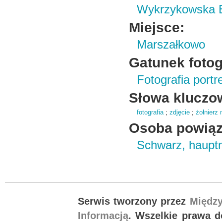
Wykrzykowska E
Miejsce:
Marszałkowo
Gatunek fotogr
Fotografia port
Słowa kluczo
fotografia
;
zdjęcie
;
żołnierz 
Osoba powiąz
Schwarz, haup
Serwis tworzony przez
Międz
Informacją
. Wszelkie prawa 