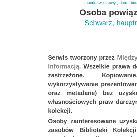
mundur wojskowy
;
dom
;
bu
Osoba powiąz
Schwarz, haup
Serwis tworzony przez
Międz
Informacją
. Wszelkie prawa 
zastrzeżone. Kopiowan
wykorzystywanie prezentowany
oraz metadane) bez uzysk
własnościowych praw darczyń
kolekcji.
Osoby zainteresowane uzysk
zasobów Biblioteki Kolekc