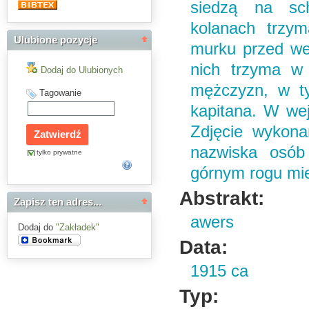
siedzą na sc
kolanach trzy
Ulubione pozycje
murku przed wej
nich trzyma w 
Dodaj do Ulubionych
mężczyzn, w ty
Tagowanie
kapitana. W wej
Zdjęcie wykona
nazwiska osób
tylko prywatne
górnym rogu mie
Abstrakt:
Zapisz ten adres...
awers
Dodaj do
"Zakładek"
Data:
1915 ca
Typ: