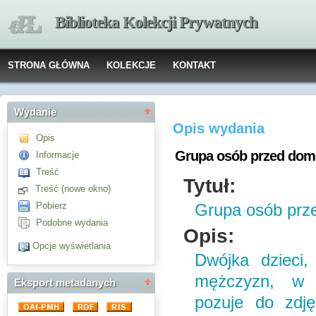
Biblioteka Kolekcji Prywatnych
STRONA GŁÓWNA
KOLEKCJE
KONTAKT
Wydanie
Opis wydania
Opis
Grupa osób przed do
Informacje
Treść
Tytuł:
Treść (nowe okno)
Pobierz
Grupa osób pr
Podobne wydania
Opis:
Opcje wyświetlania
Dwójka dzieci,
mężczyzn, w
Eksport metadanych
pozuje do zdj