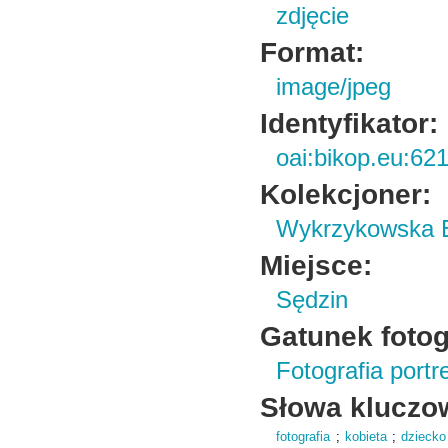
zdjęcie
Format:
image/jpeg
Identyfikator:
oai:bikop.eu:62
Kolekcjoner:
Wykrzykowska E
Miejsce:
Sędzin
Gatunek fotogr
Fotografia port
Słowa kluczo
fotografia
;
kobieta
;
dziecko