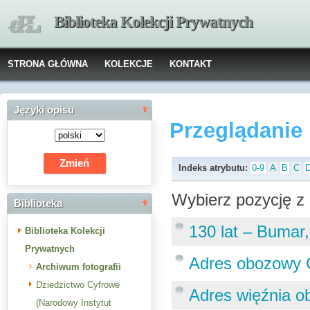
Biblioteka Kolekcji Prywatnych
STRONA GŁÓWNA
KOLEKCJE
KONTAKT
Języki opisu
Przeglądanie
Indeks atrybutu:
0-9
A
B
C
Wybierz pozycję z 
Biblioteka
130 lat – Bumar
Biblioteka Kolekcji
Prywatnych
Adres obozowy 
Archiwum fotografii
Dziedzictwo Cyfrowe
Adres więźnia o
(Narodowy Instytut