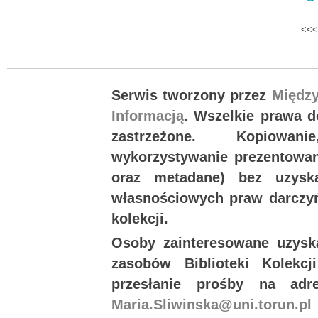
<<<
Serwis tworzony przez
Międz
Informacją
. Wszelkie prawa 
zastrzeżone. Kopiowan
wykorzystywanie prezentowany
oraz metadane) bez uzysk
własnościowych praw darczyń
kolekcji.
Osoby zainteresowane uzysk
zasobów Biblioteki Kolekc
przesłanie prośby na ad
Maria.Sliwinska@uni.torun.pl