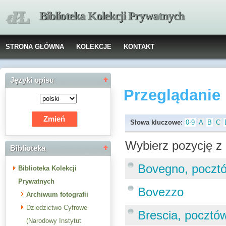
Biblioteka Kolekcji Prywatnych
STRONA GŁÓWNA
KOLEKCJE
KONTAKT
Języki opisu
Przeglądanie
Słowa kluczowe:
0-9
A
B
C
Wybierz pozycję z 
Biblioteka
Bovegno, poczt
Biblioteka Kolekcji
Prywatnych
Bovezzo
Archiwum fotografii
Dziedzictwo Cyfrowe
Brescia, pocztó
(Narodowy Instytut