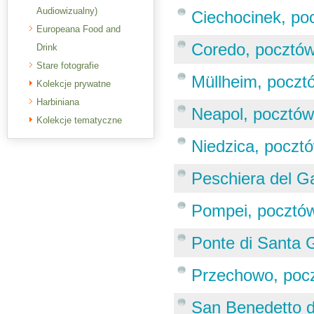
Audiowizualny)
Ciechocinek, po
Europeana Food and
Coredo, pocztó
Drink
Stare fotografie
Müllheim, poczt
Kolekcje prywatne
Harbiniana
Neapol, pocztó
Kolekcje tematyczne
Niedzica, poczt
Peschiera del G
Pompei, pocztó
Ponte di Santa 
Przechowo, poc
San Benedetto d