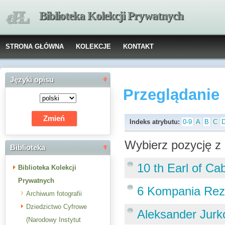
Biblioteka Kolekcji Prywatnych
STRONA GŁÓWNA
KOLEKCJE
KONTAKT
Języki opisu
Przeglądanie
Indeks atrybutu:
0-9
A
B
C
Wybierz pozycję z 
Biblioteka
10 th Earl of Ca
Biblioteka Kolekcji
Prywatnych
6 Kompania Re
Archiwum fotografii
Dziedzictwo Cyfrowe
Aleksander Jurk
(Narodowy Instytut