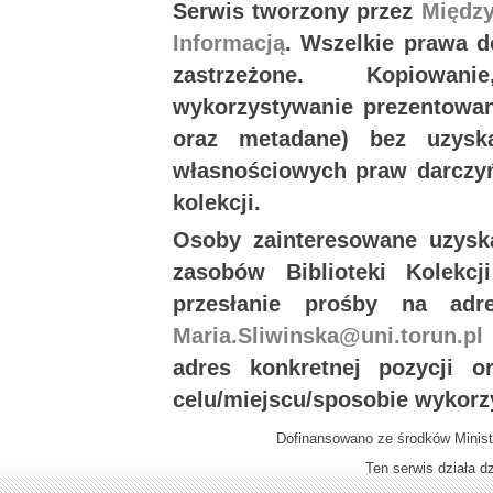
Serwis tworzony przez
Międz
Informacją
. Wszelkie prawa 
zastrzeżone. Kopiowan
wykorzystywanie prezentowany
oraz metadane) bez uzysk
własnościowych praw darczyń
kolekcji.
Osoby zainteresowane uzysk
zasobów Biblioteki Kolekc
przesłanie prośby na ad
Maria.Sliwinska@uni.torun.pl
adres konkretnej pozycji 
celu/miejscu/sposobie wykorz
Dofinansowano ze środków Minist
Ten serwis działa 