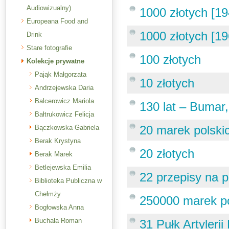
Audiowizualny)
1000 złotych [19
Europeana Food and
1000 złotych [19
Drink
Stare fotografie
100 złotych
Kolekcje prywatne
Pająk Małgorzata
10 złotych
Andrzejewska Daria
Balcerowicz Mariola
130 lat – Bumar
Bałtrukowicz Felicja
20 marek polski
Bączkowska Gabriela
Berak Krystyna
20 złotych
Berak Marek
Betlejewska Emilia
22 przepisy na 
Biblioteka Publiczna w
Chełmży
250000 marek po
Bogłowska Anna
Buchała Roman
31 Pułk Artylerii