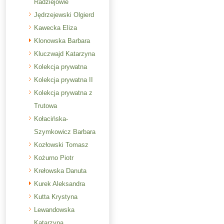
Radziejowie
Jędrzejewski Olgierd
Kawecka Eliza
Klonowska Barbara
Kluczwajd Katarzyna
Kolekcja prywatna
Kolekcja prywatna II
Kolekcja prywatna z
Trutowa
Kołacińska-
Szymkowicz Barbara
Kozłowski Tomasz
Kożurno Piotr
Krełowska Danuta
Kurek Aleksandra
Kutta Krystyna
Lewandowska
Katarzyna