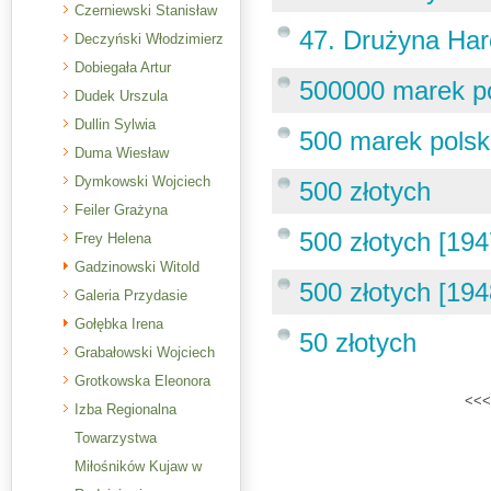
Czerniewski Stanisław
47. Drużyna Har
Deczyński Włodzimierz
Dobiegała Artur
500000 marek po
Dudek Urszula
Dullin Sylwia
500 marek polsk
Duma Wiesław
Dymkowski Wojciech
500 złotych
Feiler Grażyna
500 złotych [194
Frey Helena
Gadzinowski Witold
500 złotych [194
Galeria Przydasie
Gołębka Irena
50 złotych
Grabałowski Wojciech
Grotkowska Eleonora
<<<
Izba Regionalna
Towarzystwa
Miłośników Kujaw w