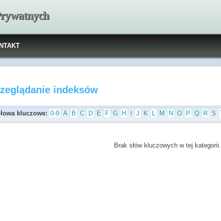
 Prywatnych
NTAKT
rzeglądanie indeksów
łowa kluczowe:
0-9
A
B
C
D
E
F
G
H
I
J
K
L
M
N
O
P
Q
R
S
Brak słów kluczowych w tej kategorii.