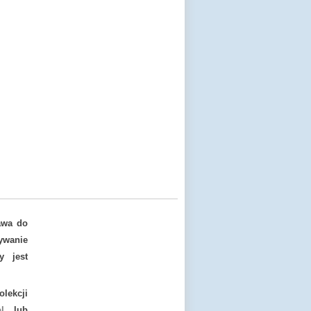
awa do
ywanie
y jest
lekcji
l
lub