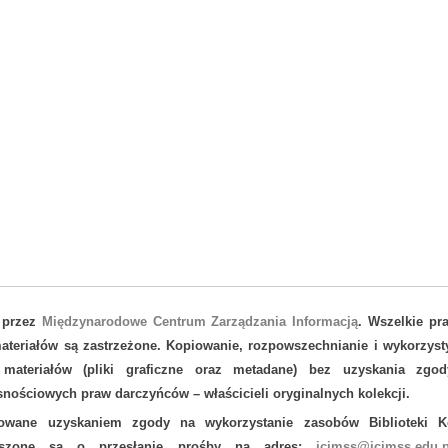
 przez
Międzynarodowe Centrum Zarządzania Informacją
. Wszelkie pr
teriałów są zastrzeżone. Kopiowanie, rozpowszechnianie i wykorzyst
 materiałów (pliki graficzne oraz metadane) bez uzyskania zgod
nościowych praw darczyńców – właścicieli oryginalnych kolekcji.
sowane uzyskaniem zgody na wykorzystanie zasobów Biblioteki Ko
oszone są o przesłanie prośby na adres:
icimss@icimss.edu.p