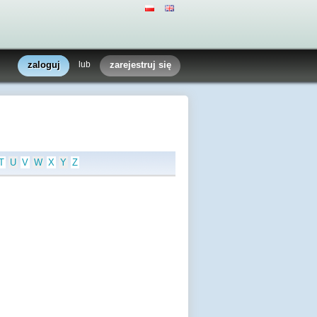
zaloguj
lub
zarejestruj się
T
U
V
W
X
Y
Z