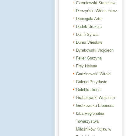
Czerniewski Stanisław
Deczyński Włodzimierz
Dobiegała Artur
Dudek Urszula
Dullin Sylwia
Duma Wiesław
Dymkowski Wojciech
Feiler Grażyna
Frey Helena
Gadzinowski Witold
Galeria Przydasie
Gołębka Irena
Grabałowski Wojciech
Grotkowska Eleonora
Izba Regionalna
Towarzystwa
Miłośników Kujaw w