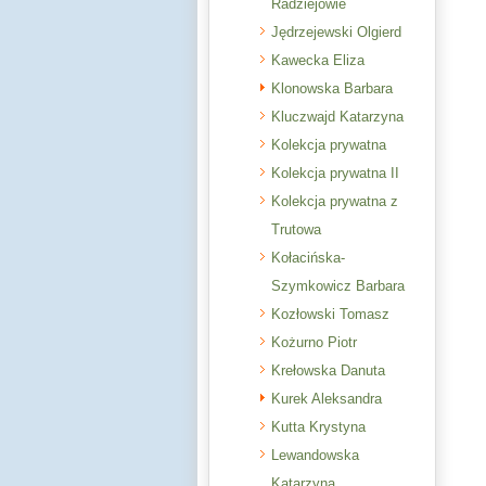
Radziejowie
Jędrzejewski Olgierd
Kawecka Eliza
Klonowska Barbara
Kluczwajd Katarzyna
Kolekcja prywatna
Kolekcja prywatna II
Kolekcja prywatna z
Trutowa
Kołacińska-
Szymkowicz Barbara
Kozłowski Tomasz
Kożurno Piotr
Krełowska Danuta
Kurek Aleksandra
Kutta Krystyna
Lewandowska
Katarzyna