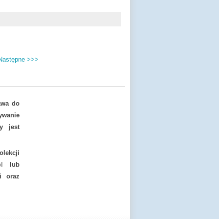
Następne >>>
awa do
ywanie
y jest
lekcji
l
lub
i oraz