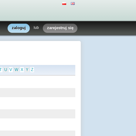
zaloguj
lub
zarejestruj się
T
U
V
W
X
Y
Z