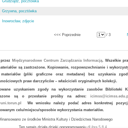
Grudziądz, pocztówka
Grzywna, pocztówka
Inowrocław, zdjęcie
<<< Poprzednie
/ 3
 przez
Międzynarodowe Centrum Zarządzania Informacją
. Wszelkie pr
teriałów są zastrzeżone. Kopiowanie, rozpowszechnianie i wykorzyst
 materiałów (pliki graficzne oraz metadane) bez uzyskania zgod
nościowych praw darczyńców – właścicieli oryginalnych kolekcji.
sowane uzyskaniem zgody na wykorzystanie zasobów Biblioteki Ko
oszone są o przesłanie prośby na adres:
icimss@icimss.edu.p
uni.torun.pl
We wniosku należy podać adres konkretnej pozycj
nowanym celu/miejscu/sposobie wykorzystania materiałów.
finansowano ze środków Ministra Kultury i Dziedzictwa Narodowego
Ten serwis działa dzięki oprogramowaniu
dLibra 5.8.4