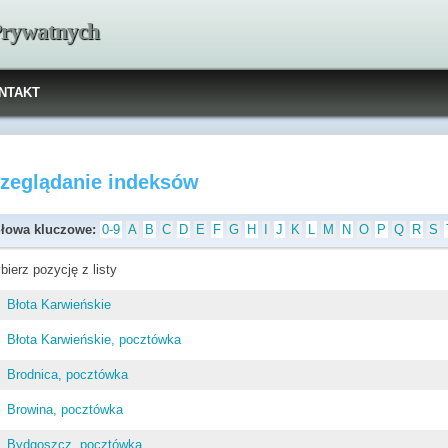
 Prywatnych
NTAKT
rzeglądanie indeksów
łowa kluczowe:
0-9
A
B
C
D
E
F
G
H
I
J
K
L
M
N
O
P
Q
R
S
bierz pozycję z listy
Błota Karwieńskie
Błota Karwieńskie, pocztówka
Brodnica, pocztówka
Browina, pocztówka
Bydgoszcz, pocztówka