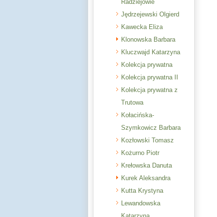
Radziejowie
Jędrzejewski Olgierd
Kawecka Eliza
Klonowska Barbara
Kluczwajd Katarzyna
Kolekcja prywatna
Kolekcja prywatna II
Kolekcja prywatna z
Trutowa
Kołacińska-
Szymkowicz Barbara
Kozłowski Tomasz
Kożurno Piotr
Krełowska Danuta
Kurek Aleksandra
Kutta Krystyna
Lewandowska
Katarzyna