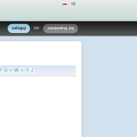
zaloguj
lub
zarejestruj się
T
U
V
W
X
Y
Z