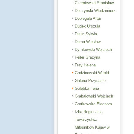
Czerniewski Stanisław
Deczyński Włodzimierz
Dobiegała Artur
Dudek Urszula
Dullin Sylwia
Duma Wiesław
Dymkowski Wojciech
Feiler Grażyna
Frey Helena
Gadzinowski Witold
Galeria Przydasie
Gołębka Irena
Grabałowski Wojciech
Grotkowska Eleonora
Izba Regionalna
Towarzystwa
Miłośników Kujaw w