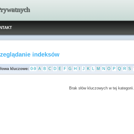
 Prywatnych
NTAKT
rzeglądanie indeksów
łowa kluczowe:
0-9
A
B
C
D
E
F
G
H
I
J
K
L
M
N
O
P
Q
R
S
Brak słów kluczowych w tej kategorii.