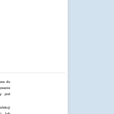
awa do
ywanie
y jest
lekcji
l
lub