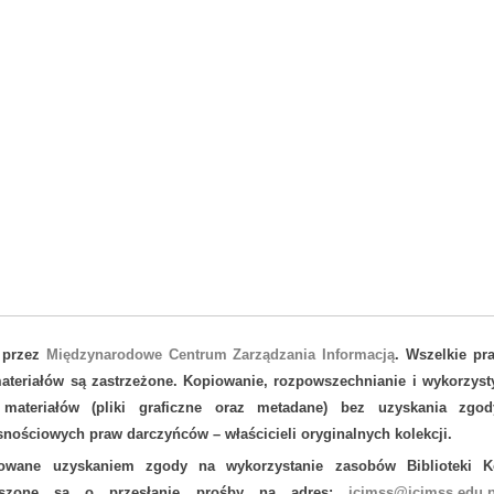
 przez
Międzynarodowe Centrum Zarządzania Informacją
. Wszelkie pr
teriałów są zastrzeżone. Kopiowanie, rozpowszechnianie i wykorzyst
 materiałów (pliki graficzne oraz metadane) bez uzyskania zgod
nościowych praw darczyńców – właścicieli oryginalnych kolekcji.
sowane uzyskaniem zgody na wykorzystanie zasobów Biblioteki Ko
oszone są o przesłanie prośby na adres:
icimss@icimss.edu.p