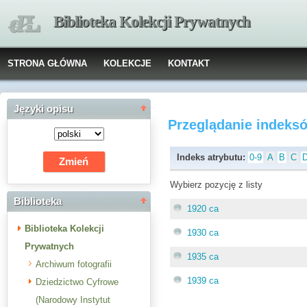
Biblioteka Kolekcji Prywatnych
STRONA GŁÓWNA
KOLEKCJE
KONTAKT
Języki opisu
Przeglądanie indeks
Indeks atrybutu:
0-9
A
B
C
Wybierz pozycję z listy
Biblioteka
1920 ca
Biblioteka Kolekcji
1930 ca
Prywatnych
1935 ca
Archiwum fotografii
1939 ca
Dziedzictwo Cyfrowe
(Narodowy Instytut