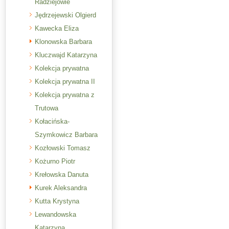
Radziejowie
Jędrzejewski Olgierd
Kawecka Eliza
Klonowska Barbara
Kluczwajd Katarzyna
Kolekcja prywatna
Kolekcja prywatna II
Kolekcja prywatna z
Trutowa
Kołacińska-
Szymkowicz Barbara
Kozłowski Tomasz
Kożurno Piotr
Krełowska Danuta
Kurek Aleksandra
Kutta Krystyna
Lewandowska
Katarzyna