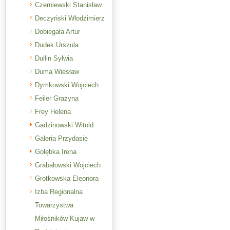
Czerniewski Stanisław
Deczyński Włodzimierz
Dobiegała Artur
Dudek Urszula
Dullin Sylwia
Duma Wiesław
Dymkowski Wojciech
Feiler Grażyna
Frey Helena
Gadzinowski Witold
Galeria Przydasie
Gołębka Irena
Grabałowski Wojciech
Grotkowska Eleonora
Izba Regionalna
Towarzystwa
Miłośników Kujaw w