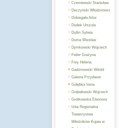
Czerniewski Stanisław
Deczyński Włodzimierz
Dobiegała Artur
Dudek Urszula
Dullin Sylwia
Duma Wiesław
Dymkowski Wojciech
Feiler Grażyna
Frey Helena
Gadzinowski Witold
Galeria Przydasie
Gołębka Irena
Grabałowski Wojciech
Grotkowska Eleonora
Izba Regionalna
Towarzystwa
Miłośników Kujaw w