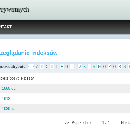
 Prywatnych
NTAKT
rzeglądanie indeksów
ndeks atrybutu:
0-9
A
B
C
D
E
F
G
H
I
J
K
L
M
N
O
P
Q
R
S
bierz pozycję z listy
1895 ca
1912
1939 ca
<<< Poprzednie
1 / 1
Nast