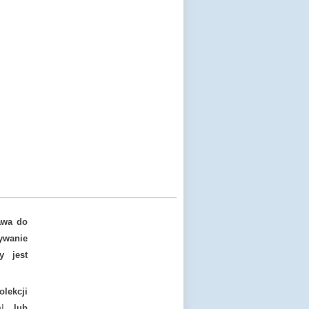
awa do
ywanie
y jest
lekcji
l
lub