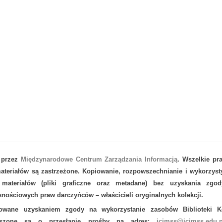
 przez
Międzynarodowe Centrum Zarządzania Informacją
. Wszelkie pr
teriałów są zastrzeżone. Kopiowanie, rozpowszechnianie i wykorzyst
 materiałów (pliki graficzne oraz metadane) bez uzyskania zgod
nościowych praw darczyńców – właścicieli oryginalnych kolekcji.
sowane uzyskaniem zgody na wykorzystanie zasobów Biblioteki Ko
oszone są o przesłanie prośby na adres:
icimss@icimss.edu.p