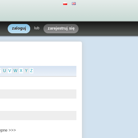
zaloguj
lub
zarejestruj się
T
U
V
W
X
Y
Z
ępne >>>