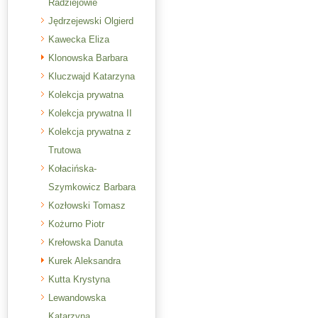
Radziejowie
Jędrzejewski Olgierd
Kawecka Eliza
Klonowska Barbara
Kluczwajd Katarzyna
Kolekcja prywatna
Kolekcja prywatna II
Kolekcja prywatna z
Trutowa
Kołacińska-
Szymkowicz Barbara
Kozłowski Tomasz
Kożurno Piotr
Krełowska Danuta
Kurek Aleksandra
Kutta Krystyna
Lewandowska
Katarzyna