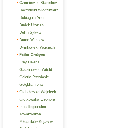
Czerniewski Stanisław
Deczyński Włodzimierz
Dobiegała Artur
Dudek Urszula
Dullin Sylwia
Duma Wiesław
Dymkowski Wojciech
Feiler Grażyna
Frey Helena
Gadzinowski Witold
Galeria Przydasie
Gołębka Irena
Grabałowski Wojciech
Grotkowska Eleonora
Izba Regionalna
Towarzystwa
Miłośników Kujaw w