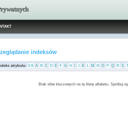
 Prywatnych
NTAKT
rzeglądanie indeksów
ndeks atrybutu:
0-9
A
B
C
D
E
F
G
H
I
J
K
L
M
N
O
P
Q
R
S
Brak słów kluczowych na tę literę alfabetu. Spróbuj wyb