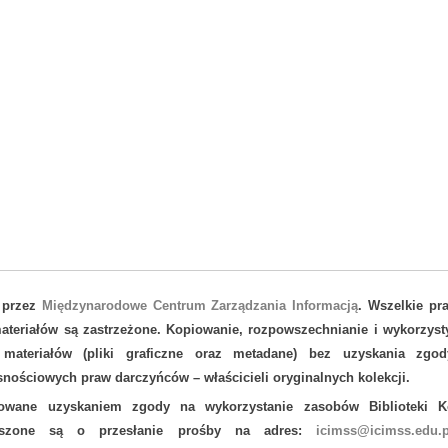
 przez
Międzynarodowe Centrum Zarządzania Informacją
. Wszelkie pr
teriałów są zastrzeżone. Kopiowanie, rozpowszechnianie i wykorzyst
 materiałów (pliki graficzne oraz metadane) bez uzyskania zgod
nościowych praw darczyńców – właścicieli oryginalnych kolekcji.
sowane uzyskaniem zgody na wykorzystanie zasobów Biblioteki Ko
oszone są o przesłanie prośby na adres:
icimss@icimss.edu.p