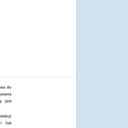
awa do
ywanie
y jest
lekcji
l
lub