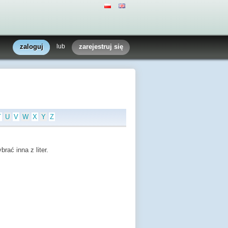
zaloguj
lub
zarejestruj się
T
U
V
W
X
Y
Z
rać inna z liter.