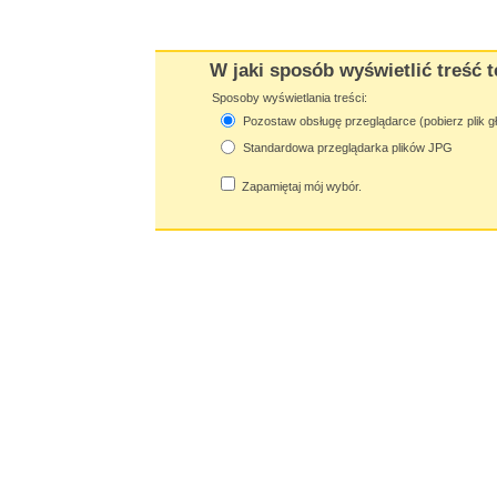
W jaki sposób wyświetlić treść t
Sposoby wyświetlania treści:
Pozostaw obsługę przeglądarce (pobierz plik g
Standardowa przeglądarka plików JPG
Zapamiętaj mój wybór.