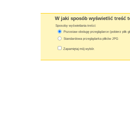
W jaki sposób wyświetlić treść t
Sposoby wyświetlania treści:
Pozostaw obsługę przeglądarce (pobierz plik g
Standardowa przeglądarka plików JPG
Zapamiętaj mój wybór.