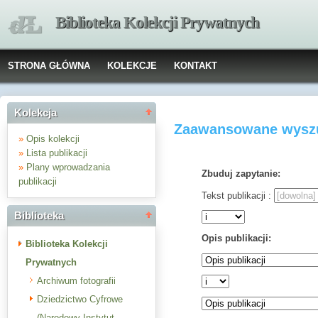
Biblioteka Kolekcji Prywatnych
STRONA GŁÓWNA
KOLEKCJE
KONTAKT
Kolekcja
Zaawansowane wyszu
»
Opis kolekcji
»
Lista publikacji
»
Plany wprowadzania
Zbuduj zapytanie:
publikacji
Tekst publikacji :
Biblioteka
Opis publikacji:
Biblioteka Kolekcji
Prywatnych
Archiwum fotografii
Dziedzictwo Cyfrowe
(Narodowy Instytut