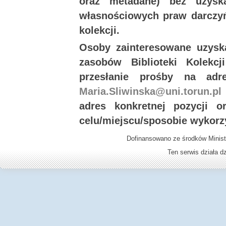
oraz metadane) bez uzysk
własnościowych praw darczyń
kolekcji.
Osoby zainteresowane uzysk
zasobów Biblioteki Kolekc
przesłanie prośby na ad
Maria.Sliwinska@uni.torun.pl
adres konkretnej pozycji 
celu/miejscu/sposobie wykorz
Dofinansowano ze środków Minist
Ten serwis działa 