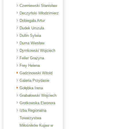
Czerniewski Stanisław
Deczyński Włodzimierz
Dobiegała Artur
Dudek Urszula
Dullin Sylwia
Duma Wiesław
Dymkowski Wojciech
Feiler Grażyna
Frey Helena
Gadzinowski Witold
Galeria Przydasie
Gołębka Irena
Grabałowski Wojciech
Grotkowska Eleonora
Izba Regionalna
Towarzystwa
Miłośników Kujaw w