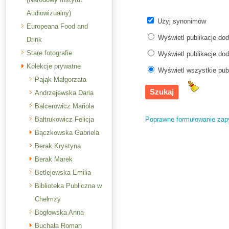
Audiowizualny)
Użyj synonimów
Europeana Food and
Wyświetl publikacje do
Drink
Stare fotografie
Wyświetl publikacje do
Kolekcje prywatne
Wyświetl wszystkie pub
Pająk Małgorzata
Andrzejewska Daria
Balcerowicz Mariola
Poprawne formułowanie zap
Bałtrukowicz Felicja
Bączkowska Gabriela
Berak Krystyna
Berak Marek
Betlejewska Emilia
Biblioteka Publiczna w
Chełmży
Bogłowska Anna
Buchała Roman