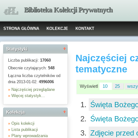
Biblioteka Kolekcji Prywatnych
STRONA GŁÓWNA
KOLEKCJE
KONTAKT
Statystyki
Najczęściej c
Liczba publikacji:
17060
tematyczne
Obecnie czytających:
548
Łączna liczba czytelników od
dnia 2013-01-02:
4996006
Wyświetl
10
25
wszy
»
Najczęściej przeglądane
»
Więcej statystyk...
Święta Bożeg
Kolekcja
Święta Bożeg
»
Opis kolekcji
»
Lista publikacji
Zdjęcie przed
»
Plany wprowadzania