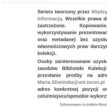
Serwis tworzony przez
Międz
Informacją
. Wszelkie prawa 
zastrzeżone. Kopiowan
wykorzystywanie prezentowany
oraz metadane) bez uzysk
własnościowych praw darczyń
kolekcji.
Osoby zainteresowane uzysk
zasobów Biblioteki Kolekc
przesłanie prośby na ad
Maria.Sliwinska@uni.torun.pl
adres konkretnej pozycji 
celu/miejscu/sposobie wykorz
Dofinansowano ze środków Minist