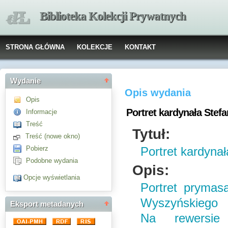
Biblioteka Kolekcji Prywatnych
STRONA GŁÓWNA
KOLEKCJE
KONTAKT
Wydanie
Opis wydania
Opis
Portret kardynała Ste
Informacje
Treść
Tytuł:
Treść (nowe okno)
Pobierz
Portret kardyna
Podobne wydania
Opis:
Opcje wyświetlania
Portret prymas
Wyszyńskiego 
Eksport metadanych
Na rewersie