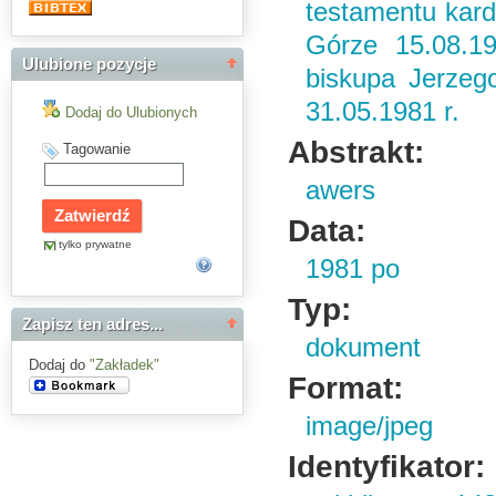
testamentu kard
Górze 15.08.19
Ulubione pozycje
biskupa Jerzeg
31.05.1981 r.
Dodaj do Ulubionych
Abstrakt:
Tagowanie
awers
Data:
tylko prywatne
1981 po
Typ:
Zapisz ten adres...
dokument
Dodaj do
"Zakładek"
Format:
image/jpeg
Identyfikator: