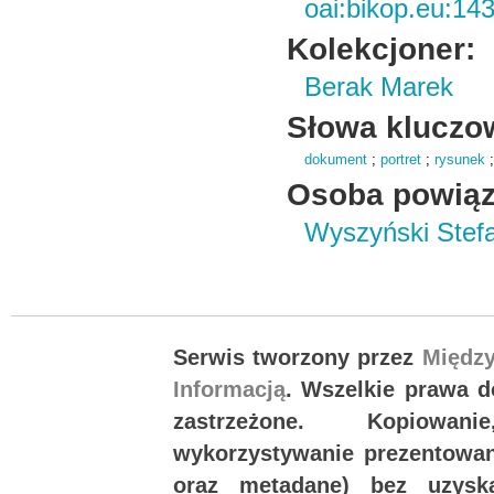
oai:bikop.eu:14
Kolekcjoner:
Berak Marek
Słowa kluczo
dokument
;
portret
;
rysunek
Osoba powiąz
Wyszyński Stef
Serwis tworzony przez
Międz
Informacją
. Wszelkie prawa 
zastrzeżone. Kopiowan
wykorzystywanie prezentowany
oraz metadane) bez uzysk