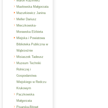
Maron Kazimierz
Masłowska Małgorzata
Mazurkiewicz Janina
Meller Dariusz
Mieczkowska-
Morawska Elżbieta
Miejska i Powiatowa
Biblioteka Publiczna w
Wąbrzeźnie
Misiaszek Tadeusz
Muzeum Techniki
Rolniczej i
Gospodarstwa
Wiejskiego w Redczu
Krukowym
Paczkowska
Małgorzata
Pisarska-Bitowt