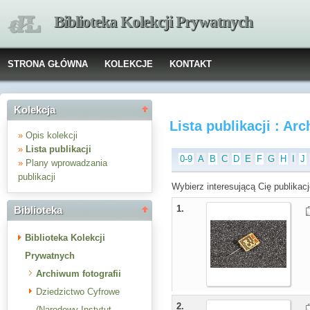
Biblioteka Kolekcji Prywatnych
STRONA GŁÓWNA
KOLEKCJE
KONTAKT
Kolekcja
Lista publikacji : Ar
»
Opis kolekcji
»
Lista publikacji
0-9
A
B
C
D
E
F
G
H
I
J
»
Plany wprowadzania
publikacji
Wybierz interesującą Cię publikacj
1.
Biblioteka
Biblioteka Kolekcji
Prywatnych
Archiwum fotografii
Dziedzictwo Cyfrowe
2.
(Narodowy Instytut