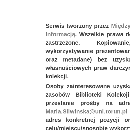
Serwis tworzony przez
Międz
Informacją
. Wszelkie prawa 
zastrzeżone. Kopiowan
wykorzystywanie prezentowany
oraz metadane) bez uzysk
własnościowych praw darczyń
kolekcji.
Osoby zainteresowane uzysk
zasobów Biblioteki Kolekc
przesłanie prośby na ad
Maria.Sliwinska@uni.torun.pl
adres konkretnej pozycji 
celu/miejscu/sposobie wykorz