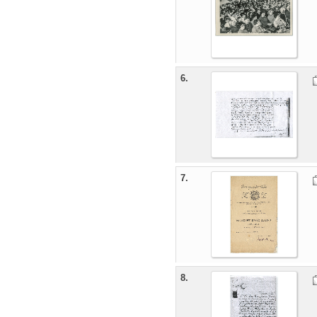
6.
7.
8.