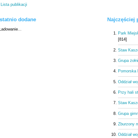
Lista publikacji
statnio dodane
Najczęściej
Park Miejs
[814]
Staw Kaszo
Grupa żołn
Pomorska R
Oddział wo
Przy hali 
Staw Kaszo
Grupa gim
Zburzony m
Oddział wo