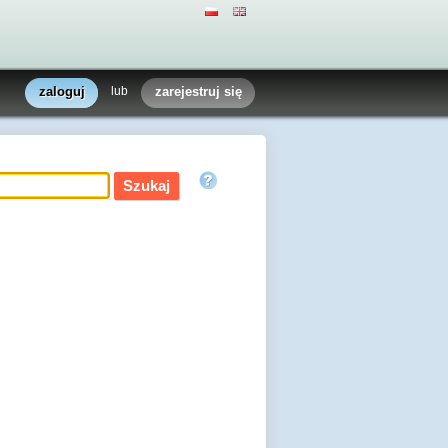
zaloguj
lub
zarejestruj się