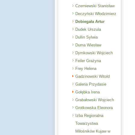
Czerniewski Stanisław
Deczyński Włodzimierz
Dobiegała Artur
Dudek Urszula
Dullin Sylwia
Duma Wiesław
Dymkowski Wojciech
Feiler Grażyna
Frey Helena
Gadzinowski Witold
Galeria Przydasie
Gołębka Irena
Grabałowski Wojciech
Grotkowska Eleonora
Izba Regionalna
Towarzystwa
Miłośników Kujaw w