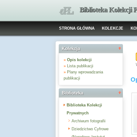
Biblioteka Kolekcji
STRONA GŁÓWNA
KOLEKCJE
KO
Kolekcja
»
Opis kolekcji
»
Lista publikacji
»
Plany wprowadzania
publikacji
Op
Biblioteka
Biblioteka Kolekcji
Prywatnych
Archiwum fotografii
Dziedzictwo Cyfrowe
(Narodowy Instytut