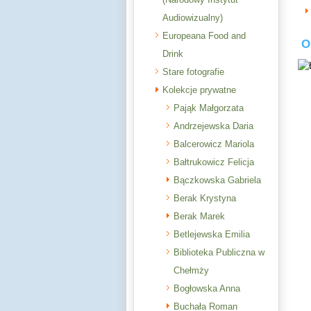
Audiowizualny)
Europeana Food and
O
Drink
Stare fotografie
Kolekcje prywatne
Pająk Małgorzata
Andrzejewska Daria
Balcerowicz Mariola
Bałtrukowicz Felicja
Bączkowska Gabriela
Berak Krystyna
Berak Marek
Betlejewska Emilia
Biblioteka Publiczna w
Chełmży
Bogłowska Anna
Buchała Roman