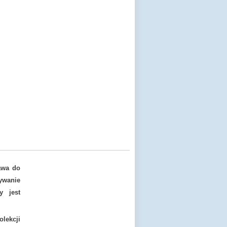
awa do
ywanie
y jest
lekcji