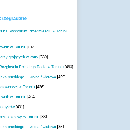
 przeglądane
ki na Bydgoskim Przedmieściu w Toruniu
wnik w Toruniu
[614]
ierzy grających w karty
[530]
ozgłośnia Polskiego Radia w Toruniu
[463]
jska pruskiego - I wojna światowa
[459]
sterowcowej w Toruniu
[426]
wnik w Toruniu
[404]
nastyków
[401]
ost kolejowy w Toruniu
[361]
jska pruskiego - I wojna światowa
[351]