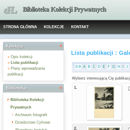
Biblioteka Kolekcji Prywatnych
STRONA GŁÓWNA
KOLEKCJE
KONTAKT
Kolekcja
Lista publikacji : Ga
»
Opis kolekcji
»
Lista publikacji
0-9
A
B
C
D
E
F
G
H
I
J
»
Plany wprowadzania
publikacji
Wybierz interesującą Cię publikacj
1.
Biblioteka
Biblioteka Kolekcji
Prywatnych
Archiwum fotografii
Dziedzictwo Cyfrowe
2.
(Narodowy Instytut