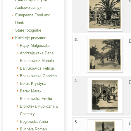
Audiowizualny)
Europeana Food and
Drink
Stare fotografie
Kolekcje prywatne
3.
Pająk Małgorzata
Andrzejewska Daria
Balcerowicz Mariola
Bałtrukowicz Felicja
Bączkowska Gabriela
4.
Berak Krystyna
Berak Marek
Betlejewska Emilia
Biblioteka Publiczna w
Chełmży
Bogłowska Anna
5.
Buchała Roman