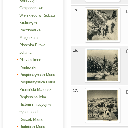
Rolniczej i
Gospodarstwa
15.
Wiejskiego w Redczu
Krukowym
Paczkowska
Małgorzata
Pisarska-Bitowt
16.
Jolanta
Pliszka Irena
Popławski
Pospieszyńska Maria
Pospieszyńska Maria
Promiński Mateusz
17.
Regionalna Izba
Historii i Tradycji w
Łysomicach
Roszak Maria
Rudnicka Maria