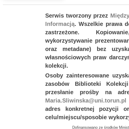
Serwis tworzony przez
Międz
Informacją
. Wszelkie prawa 
zastrzeżone. Kopiowan
wykorzystywanie prezentowany
oraz metadane) bez uzysk
własnościowych praw darczyń
kolekcji.
Osoby zainteresowane uzysk
zasobów Biblioteki Kolekc
przesłanie prośby na ad
Maria.Sliwinska@uni.torun.pl
adres konkretnej pozycji 
celu/miejscu/sposobie wykorz
Dofinansowano ze środków Minist