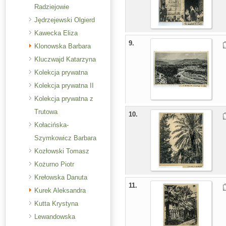
Radziejowie
Jędrzejewski Olgierd
Kawecka Eliza
9.
Klonowska Barbara
Kluczwajd Katarzyna
Kolekcja prywatna
Kolekcja prywatna II
Kolekcja prywatna z
Trutowa
10.
Kołacińska-
Szymkowicz Barbara
Kozłowski Tomasz
Kożurno Piotr
Krełowska Danuta
11.
Kurek Aleksandra
Kutta Krystyna
Lewandowska