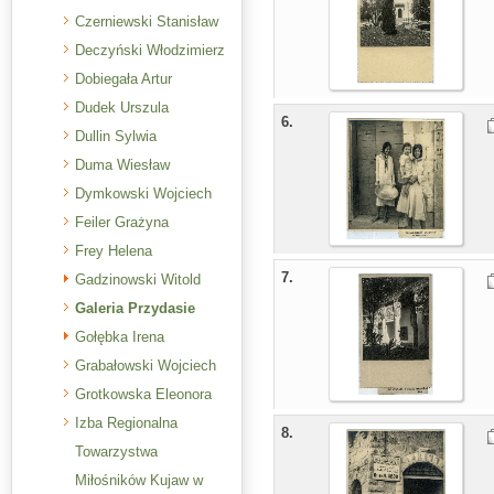
Czerniewski Stanisław
Deczyński Włodzimierz
Dobiegała Artur
Dudek Urszula
6.
Dullin Sylwia
Duma Wiesław
Dymkowski Wojciech
Feiler Grażyna
Frey Helena
7.
Gadzinowski Witold
Galeria Przydasie
Gołębka Irena
Grabałowski Wojciech
Grotkowska Eleonora
Izba Regionalna
8.
Towarzystwa
Miłośników Kujaw w