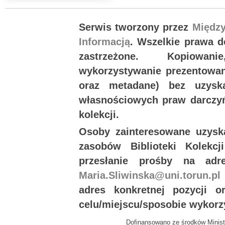
Serwis tworzony przez
Międz
Informacją
. Wszelkie prawa 
zastrzeżone. Kopiowan
wykorzystywanie prezentowany
oraz metadane) bez uzysk
własnościowych praw darczyń
kolekcji.
Osoby zainteresowane uzysk
zasobów Biblioteki Kolekc
przesłanie prośby na ad
Maria.Sliwinska@uni.torun.pl
adres konkretnej pozycji 
celu/miejscu/sposobie wykorz
Dofinansowano ze środków Minist