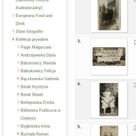
Audiowizualny)
Europeana Food and
Drink
Stare fotografie
Kolekcje prywatne
3.
Pająk Małgorzata
Andrzejewska Daria
Balcerowicz Mariola
Bałtrukowicz Felicja
Bączkowska Gabriela
4.
Berak Krystyna
Berak Marek
Betlejewska Emilia
Biblioteka Publiczna w
Chełmży
Bogłowska Anna
5.
Buchała Roman