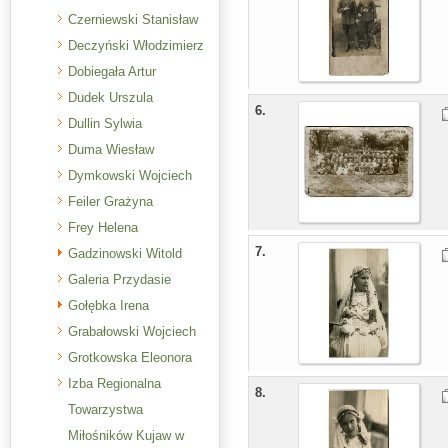
Czerniewski Stanisław
Deczyński Włodzimierz
Dobiegała Artur
Dudek Urszula
6.
Dullin Sylwia
Duma Wiesław
Dymkowski Wojciech
Feiler Grażyna
Frey Helena
7.
Gadzinowski Witold
Galeria Przydasie
Gołębka Irena
Grabałowski Wojciech
Grotkowska Eleonora
Izba Regionalna
8.
Towarzystwa
Miłośników Kujaw w