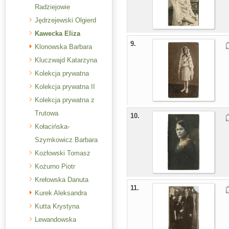
Radziejowie
Jędrzejewski Olgierd
Kawecka Eliza
9.
Klonowska Barbara
Kluczwajd Katarzyna
Kolekcja prywatna
Kolekcja prywatna II
Kolekcja prywatna z
Trutowa
10.
Kołacińska-
Szymkowicz Barbara
Kozłowski Tomasz
Kożurno Piotr
Krełowska Danuta
11.
Kurek Aleksandra
Kutta Krystyna
Lewandowska