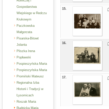
Rolniczej i
Gospodarstwa
15.
Wiejskiego w Redczu
Krukowym
Paczkowska
Małgorzata
Pisarska-Bitowt
16.
Jolanta
Pliszka Irena
Popławski
Pospieszyńska Maria
Pospieszyńska Maria
Promiński Mateusz
17.
Regionalna Izba
Historii i Tradycji w
Łysomicach
Roszak Maria
Rudnicka Maria