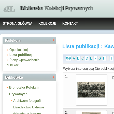
Biblioteka Kolekcji Prywatnych
STRONA GŁÓWNA
KOLEKCJE
KONTAKT
Kolekcja
Lista publikacji : Ka
»
Opis kolekcji
»
Lista publikacji
0-9
A
B
C
D
E
F
G
H
I
J
»
Plany wprowadzania
publikacji
Wybierz interesującą Cię publikacj
1.
Biblioteka
Biblioteka Kolekcji
Prywatnych
Archiwum fotografii
Dziedzictwo Cyfrowe
2.
(Narodowy Instytut