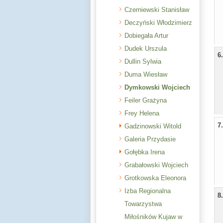
Czerniewski Stanisław
Deczyński Włodzimierz
Dobiegała Artur
Dudek Urszula
6
Dullin Sylwia
Duma Wiesław
Dymkowski Wojciech
Feiler Grażyna
Frey Helena
7
Gadzinowski Witold
Galeria Przydasie
Gołębka Irena
Grabałowski Wojciech
Grotkowska Eleonora
Izba Regionalna
8
Towarzystwa
Miłośników Kujaw w