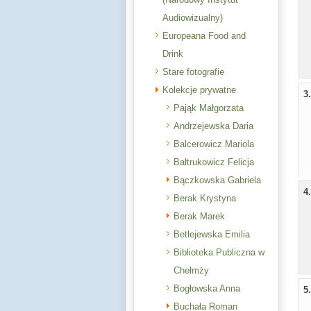
Audiowizualny)
Europeana Food and
Drink
Stare fotografie
Kolekcje prywatne
3
Pająk Małgorzata
Andrzejewska Daria
Balcerowicz Mariola
Bałtrukowicz Felicja
Bączkowska Gabriela
4
Berak Krystyna
Berak Marek
Betlejewska Emilia
Biblioteka Publiczna w
Chełmży
Bogłowska Anna
5
Buchała Roman