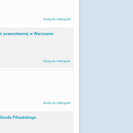
Dodaj do bibliografii
ii prawosławnej w Warszawie
Dodaj do bibliografii
Dodaj do bibliografii
 Józefa Piłsudskiego