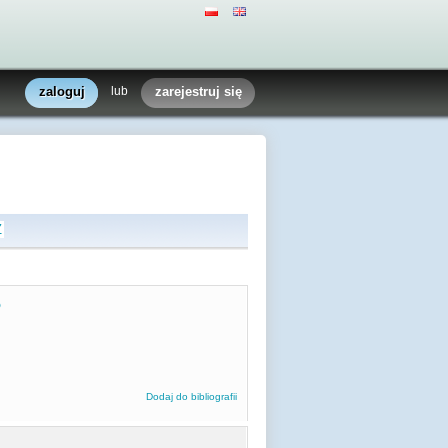
zaloguj
lub
zarejestruj się
Z
o
Dodaj do bibliografii