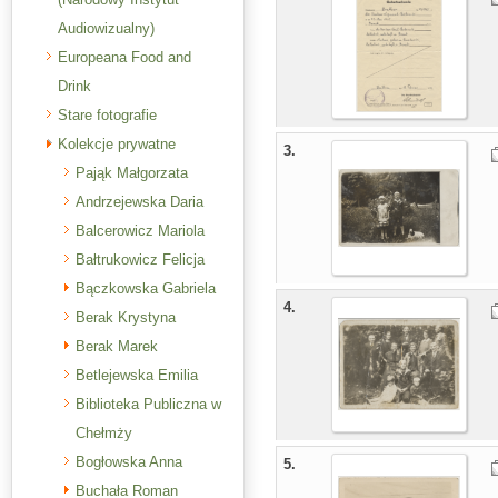
Audiowizualny)
Europeana Food and
Drink
Stare fotografie
Kolekcje prywatne
3.
Pająk Małgorzata
Andrzejewska Daria
Balcerowicz Mariola
Bałtrukowicz Felicja
Bączkowska Gabriela
4.
Berak Krystyna
Berak Marek
Betlejewska Emilia
Biblioteka Publiczna w
Chełmży
Bogłowska Anna
5.
Buchała Roman