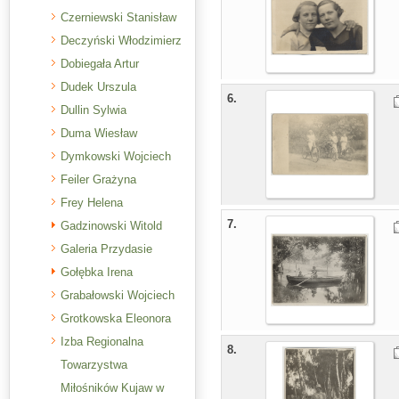
Czerniewski Stanisław
Deczyński Włodzimierz
Dobiegała Artur
Dudek Urszula
6.
Dullin Sylwia
Duma Wiesław
Dymkowski Wojciech
Feiler Grażyna
Frey Helena
7.
Gadzinowski Witold
Galeria Przydasie
Gołębka Irena
Grabałowski Wojciech
Grotkowska Eleonora
Izba Regionalna
8.
Towarzystwa
Miłośników Kujaw w