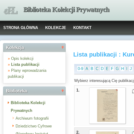
Biblioteka Kolekcji Prywatnych
STRONA GŁÓWNA
KOLEKCJE
KONTAKT
Kolekcja
Lista publikacji : Ku
»
Opis kolekcji
»
Lista publikacji
0-9
A
B
C
D
E
F
G
H
I
J
»
Plany wprowadzania
publikacji
Wybierz interesującą Cię publikacj
1.
Biblioteka
Biblioteka Kolekcji
Prywatnych
Archiwum fotografii
Dziedzictwo Cyfrowe
2.
(Narodowy Instytut