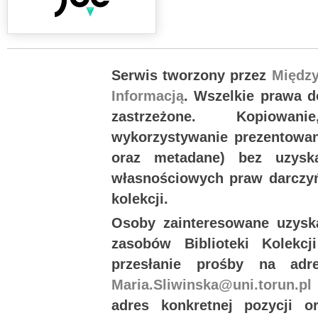
Serwis tworzony przez
Międz
Informacją
. Wszelkie prawa 
zastrzeżone. Kopiowan
wykorzystywanie prezentowany
oraz metadane) bez uzysk
własnościowych praw darczyń
kolekcji.
Osoby zainteresowane uzysk
zasobów Biblioteki Kolekc
przesłanie prośby na ad
Maria.Sliwinska@uni.torun.pl
adres konkretnej pozycji 