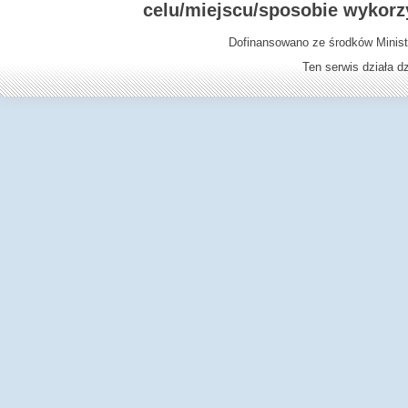
celu/miejscu/sposobie wykorz
Dofinansowano ze środków Minist
Ten serwis działa 