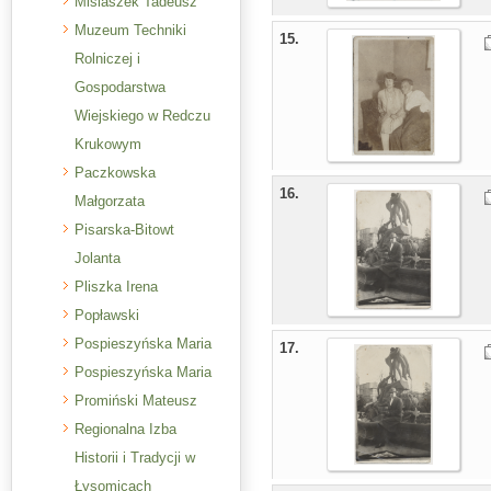
Misiaszek Tadeusz
Muzeum Techniki
15.
Rolniczej i
Gospodarstwa
Wiejskiego w Redczu
Krukowym
Paczkowska
16.
Małgorzata
Pisarska-Bitowt
Jolanta
Pliszka Irena
Popławski
Pospieszyńska Maria
17.
Pospieszyńska Maria
Promiński Mateusz
Regionalna Izba
Historii i Tradycji w
Łysomicach