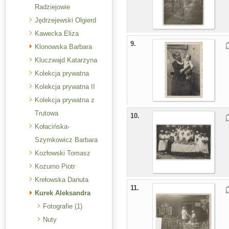
Radziejowie
Jędrzejewski Olgierd
Kawecka Eliza
9.
Klonowska Barbara
Kluczwajd Katarzyna
Kolekcja prywatna
Kolekcja prywatna II
Kolekcja prywatna z
Trutowa
10.
Kołacińska-
Szymkowicz Barbara
Kozłowski Tomasz
Kożurno Piotr
Krełowska Danuta
11.
Kurek Aleksandra
Fotografie (1)
Nuty