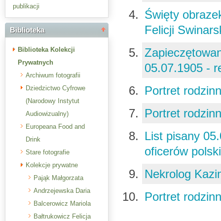
publikacji
Święty obraze
Felicji Swinars
Biblioteka
Biblioteka Kolekcji
Zapieczętowan
Prywatnych
05.07.1905 - 
Archiwum fotografii
Portret rodzin
Dziedzictwo Cyfrowe
(Narodowy Instytut
Portret rodzin
Audiowizualny)
Europeana Food and
List pisany 05
Drink
oficerów polsk
Stare fotografie
Kolekcje prywatne
Nekrolog Kazi
Pająk Małgorzata
Andrzejewska Daria
Portret rodzin
Balcerowicz Mariola
Bałtrukowicz Felicja