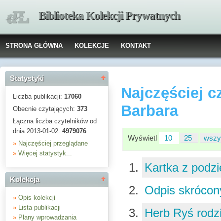
Biblioteka Kolekcji Prywatnych
STRONA GŁÓWNA
KOLEKCJE
KONTAKT
Statystyki
Najczęściej c
Liczba publikacji:
17060
Barbara
Obecnie czytających:
373
Łączna liczba czytelników od
dnia 2013-01-02:
4979076
Wyświetl
10
25
wszy
»
Najczęściej przeglądane
»
Więcej statystyk...
Kartka z podz
Kolekcja
Odpis skrócony
»
Opis kolekcji
»
Lista publikacji
Herb Ryś rodz
»
Plany wprowadzania