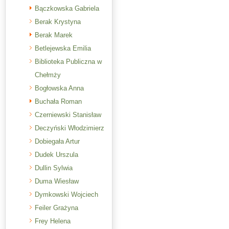
Bączkowska Gabriela
Berak Krystyna
Berak Marek
Betlejewska Emilia
Biblioteka Publiczna w
Chełmży
Bogłowska Anna
Buchała Roman
Czerniewski Stanisław
Deczyński Włodzimierz
Dobiegała Artur
Dudek Urszula
Dullin Sylwia
Duma Wiesław
Dymkowski Wojciech
Feiler Grażyna
Frey Helena