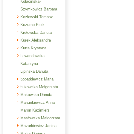
Kołacińska-
Szymkowicz Barbara
Kozłowski Tomasz
Kożurno Piotr
Krełowska Danuta
Kurek Aleksandra
Kutta Krystyna
Lewandowska
Katarzyna
Lipińska Danuta
Łopatkiewicz Maria
Łukowska Małgorzata
Makowska Danuta
Marcinkiewicz Anna
Maron Kazimierz
Masłowska Małgorzata
Mazurkiewicz Janina
Meller Dariusz