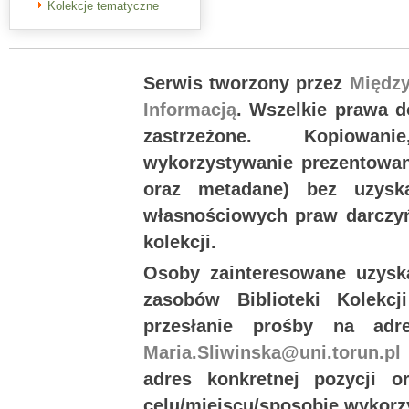
Kolekcje tematyczne
Serwis tworzony przez
Międz
Informacją
. Wszelkie prawa 
zastrzeżone. Kopiowan
wykorzystywanie prezentowany
oraz metadane) bez uzysk
własnościowych praw darczyń
kolekcji.
Osoby zainteresowane uzysk
zasobów Biblioteki Kolekc
przesłanie prośby na ad
Maria.Sliwinska@uni.torun.pl
adres konkretnej pozycji 
celu/miejscu/sposobie wykorz