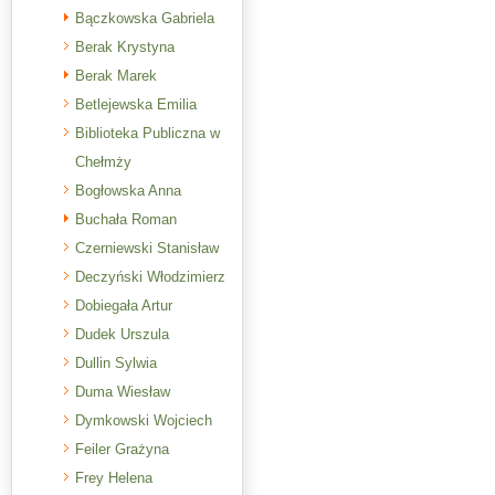
Bączkowska Gabriela
Berak Krystyna
Berak Marek
Betlejewska Emilia
Biblioteka Publiczna w
Chełmży
Bogłowska Anna
Buchała Roman
Czerniewski Stanisław
Deczyński Włodzimierz
Dobiegała Artur
Dudek Urszula
Dullin Sylwia
Duma Wiesław
Dymkowski Wojciech
Feiler Grażyna
Frey Helena