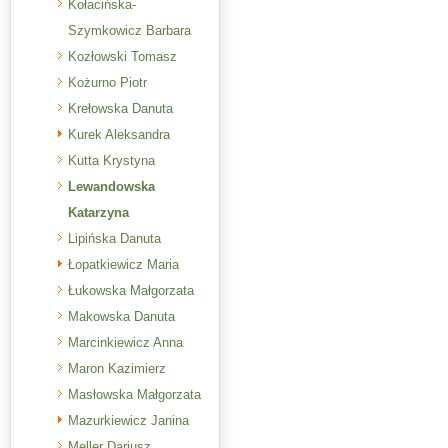
Kołacińska-
Szymkowicz Barbara
Kozłowski Tomasz
Kożurno Piotr
Krełowska Danuta
Kurek Aleksandra
Kutta Krystyna
Lewandowska
Katarzyna
Lipińska Danuta
Łopatkiewicz Maria
Łukowska Małgorzata
Makowska Danuta
Marcinkiewicz Anna
Maron Kazimierz
Masłowska Małgorzata
Mazurkiewicz Janina
Meller Dariusz