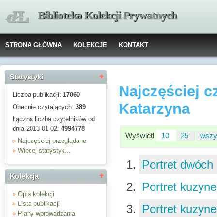
Biblioteka Kolekcji Prywatnych
STRONA GŁÓWNA
KOLEKCJE
KONTAKT
Statystyki
Najczęściej 
Liczba publikacji:
17060
Katarzyna
Obecnie czytających:
389
Łączna liczba czytelników od
dnia 2013-01-02:
4994778
Wyświetl
10
25
wszy
»
Najczęściej przeglądane
»
Więcej statystyk...
Portret dwóch
Kolekcja
Portret kuzyn
»
Opis kolekcji
»
Lista publikacji
Portret kuzyn
»
Plany wprowadzania