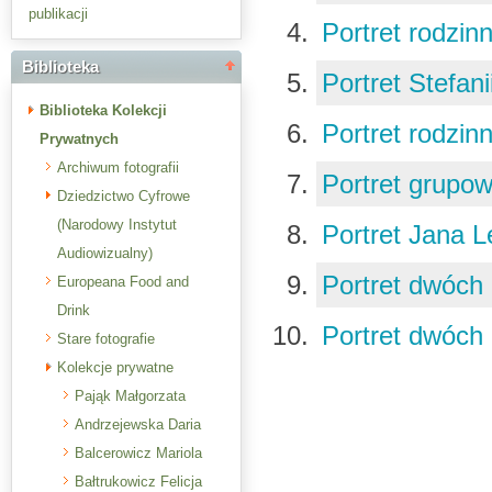
publikacji
Portret rodzin
Biblioteka
Portret Stefa
Biblioteka Kolekcji
Portret rodzin
Prywatnych
Archiwum fotografii
Portret grupo
Dziedzictwo Cyfrowe
(Narodowy Instytut
Portret Jana
Audiowizualny)
Portret dwóc
Europeana Food and
Drink
Portret dwóc
Stare fotografie
Kolekcje prywatne
Pająk Małgorzata
Andrzejewska Daria
Balcerowicz Mariola
Bałtrukowicz Felicja