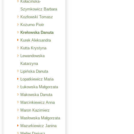
Kołacińska-
Szymkowicz Barbara
Kozłowski Tomasz
Kożurno Piotr
Krełowska Danuta
Kurek Aleksandra
Kutta Krystyna
Lewandowska
Katarzyna
Lipińska Danuta
Łopatkiewicz Maria
Łukowska Małgorzata
Makowska Danuta
Marcinkiewicz Anna
Maron Kazimierz
Masłowska Małgorzata
Mazurkiewicz Janina
Meller Dariusz