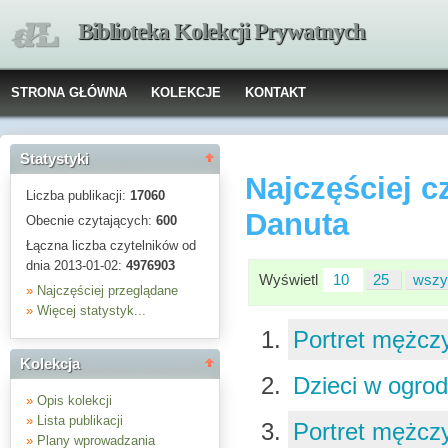
Biblioteka Kolekcji Prywatnych
STRONA GŁÓWNA
KOLEKCJE
KONTAKT
Statystyki
Najczęściej c
Liczba publikacji:
17060
Danuta
Obecnie czytających:
600
Łączna liczba czytelników od
dnia 2013-01-02:
4976903
Wyświetl
10
25
wszy
»
Najczęściej przeglądane
»
Więcej statystyk...
Portret mężc
Kolekcja
Dzieci w ogro
»
Opis kolekcji
»
Lista publikacji
Portret mężc
»
Plany wprowadzania