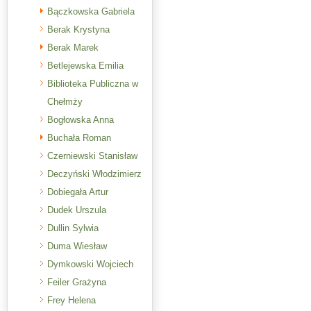
Bączkowska Gabriela
Berak Krystyna
Berak Marek
Betlejewska Emilia
Biblioteka Publiczna w
Chełmży
Bogłowska Anna
Buchała Roman
Czerniewski Stanisław
Deczyński Włodzimierz
Dobiegała Artur
Dudek Urszula
Dullin Sylwia
Duma Wiesław
Dymkowski Wojciech
Feiler Grażyna
Frey Helena