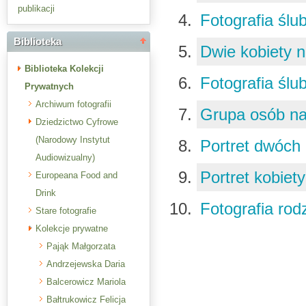
publikacji
Fotografia śl
Biblioteka
Dwie kobiety 
Biblioteka Kolekcji
Fotografia śl
Prywatnych
Archiwum fotografii
Grupa osób na
Dziedzictwo Cyfrowe
(Narodowy Instytut
Portret dwóch
Audiowizualny)
Portret kobiet
Europeana Food and
Drink
Fotografia ro
Stare fotografie
Kolekcje prywatne
Pająk Małgorzata
Andrzejewska Daria
Balcerowicz Mariola
Bałtrukowicz Felicja