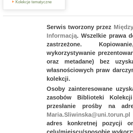
Kolekcje tematyczne
Serwis tworzony przez
Międz
Informacją
. Wszelkie prawa 
zastrzeżone. Kopiowan
wykorzystywanie prezentowany
oraz metadane) bez uzysk
własnościowych praw darczyń
kolekcji.
Osoby zainteresowane uzysk
zasobów Biblioteki Kolekc
przesłanie prośby na ad
Maria.Sliwinska@uni.torun.pl
adres konkretnej pozycji 
celu/miejscu/sposobie wykorz