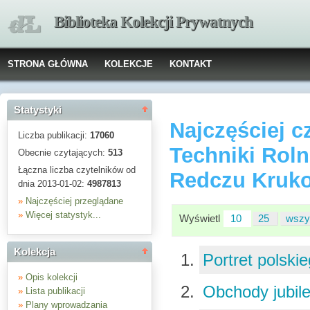
Biblioteka Kolekcji Prywatnych
STRONA GŁÓWNA
KOLEKCJE
KONTAKT
Statystyki
Najczęściej c
Liczba publikacji:
17060
Techniki Roln
Obecnie czytających:
513
Łączna liczba czytelników od
Redczu Kru
dnia 2013-01-02:
4987813
»
Najczęściej przeglądane
»
Więcej statystyk...
Wyświetl
10
25
wszy
Kolekcja
Portret polski
»
Opis kolekcji
Obchody jubi
»
Lista publikacji
»
Plany wprowadzania