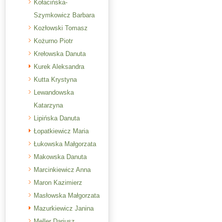
Kołacińska-
Szymkowicz Barbara
Kozłowski Tomasz
Kożurno Piotr
Krełowska Danuta
Kurek Aleksandra
Kutta Krystyna
Lewandowska
Katarzyna
Lipińska Danuta
Łopatkiewicz Maria
Łukowska Małgorzata
Makowska Danuta
Marcinkiewicz Anna
Maron Kazimierz
Masłowska Małgorzata
Mazurkiewicz Janina
Meller Dariusz