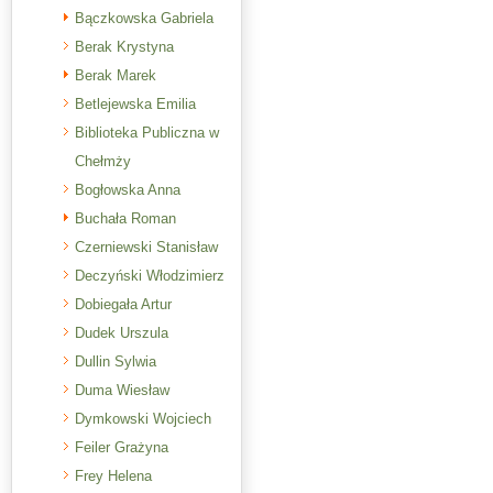
Bączkowska Gabriela
Berak Krystyna
Berak Marek
Betlejewska Emilia
Biblioteka Publiczna w
Chełmży
Bogłowska Anna
Buchała Roman
Czerniewski Stanisław
Deczyński Włodzimierz
Dobiegała Artur
Dudek Urszula
Dullin Sylwia
Duma Wiesław
Dymkowski Wojciech
Feiler Grażyna
Frey Helena