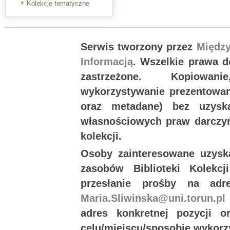
Kolekcje tematyczne
Serwis tworzony przez
Międz
Informacją
. Wszelkie prawa 
zastrzeżone. Kopiowan
wykorzystywanie prezentowany
oraz metadane) bez uzysk
własnościowych praw darczyń
kolekcji.
Osoby zainteresowane uzysk
zasobów Biblioteki Kolekc
przesłanie prośby na ad
Maria.Sliwinska@uni.torun.pl
adres konkretnej pozycji 
celu/miejscu/sposobie wykorz